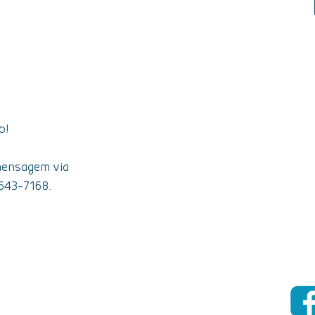
o!
mensagem via
643-7168.