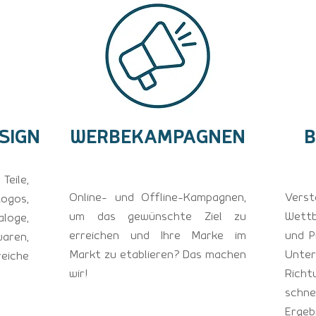
SIGN
WERBEKAMPAGNEN
B
Teile,
Online- und Offline-Kampagnen,
Vers
ogos,
um das gewünschte Ziel zu
Wettb
loge,
erreichen und Ihre Marke im
und P
aren,
Markt zu etablieren? Das machen
Unte
reiche
wir!
Richt
sch
Ergeb