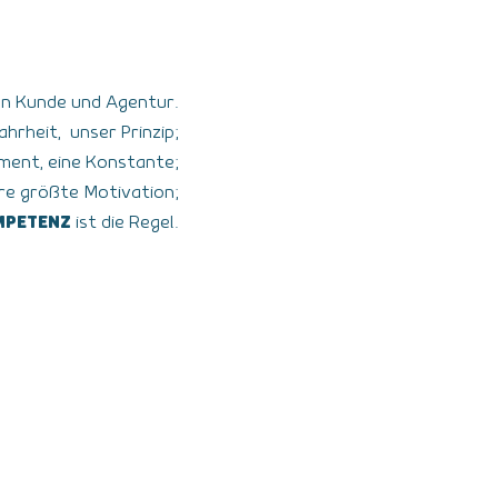
en Kunde und Agentur.
hrheit, unser Prinzip;
ment, eine Konstante;
re größte Motivation;
MPETENZ
ist die Regel.